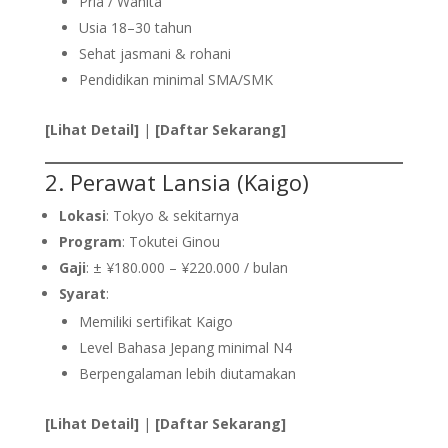
Pria / Wanita
Usia 18–30 tahun
Sehat jasmani & rohani
Pendidikan minimal SMA/SMK
[Lihat Detail]
|
[Daftar Sekarang]
2. Perawat Lansia (Kaigo)
Lokasi
: Tokyo & sekitarnya
Program
: Tokutei Ginou
Gaji
: ± ¥180.000 – ¥220.000 / bulan
Syarat
:
Memiliki sertifikat Kaigo
Level Bahasa Jepang minimal N4
Berpengalaman lebih diutamakan
[Lihat Detail]
|
[Daftar Sekarang]